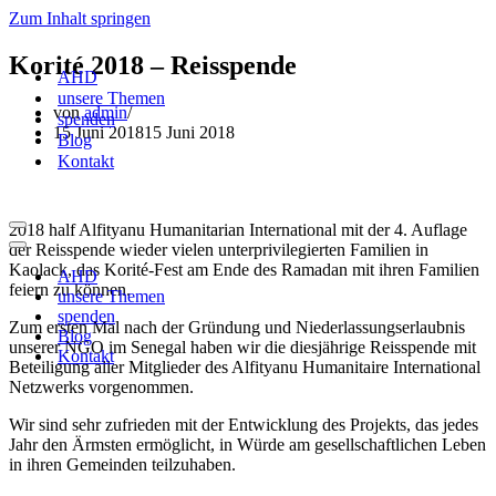
Zum Inhalt springen
Korité 2018 – Reisspende
AHD
unsere Themen
von
admin
spenden
15 Juni 2018
15 Juni 2018
Blog
Kontakt
2018 half Alfityanu Humanitarian International mit der 4. Auflage
Navigationsmenü
der Reisspende wieder vielen unterprivilegierten Familien in
Navigationsmenü
Kaolack, das Korité-Fest am Ende des Ramadan mit ihren Familien
AHD
feiern zu können.
unsere Themen
spenden
Zum ersten Mal nach der Gründung und Niederlassungserlaubnis
Blog
unserer NGO im Senegal haben wir die diesjährige Reisspende mit
Kontakt
Beteiligung aller Mitglieder des Alfityanu Humanitaire International
Netzwerks vorgenommen.
Wir sind sehr zufrieden mit der Entwicklung des Projekts, das jedes
Jahr den Ärmsten ermöglicht, in Würde am gesellschaftlichen Leben
in ihren Gemeinden teilzuhaben.