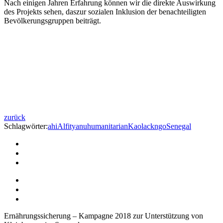
Nach einigen Jahren Erfahrung können wir die direkte Auswirkung
des Projekts sehen, daszur sozialen Inklusion der benachteiligten
Bevölkerungsgruppen beiträgt.
zurück
Schlagwörter:
ahi
Alfityanu
humanitarian
Kaolack
ngo
Senegal
facebook
twitter
mail
facebook
twitter
mail
Ernährungssicherung – Kampagne 2018 zur Unterstützung von