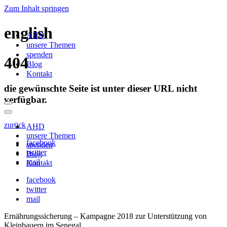
Zum Inhalt springen
english
AHD
unsere Themen
spenden
404
Blog
Kontakt
die gewünschte Seite ist unter dieser URL nicht
verfügbar.
Navigationsmenü
Navigationsmenü
zurück
AHD
unsere Themen
facebook
spenden
twitter
Blog
mail
Kontakt
facebook
twitter
mail
Ernährungssicherung – Kampagne 2018 zur Unterstützung von
Kleinbauern im Senegal