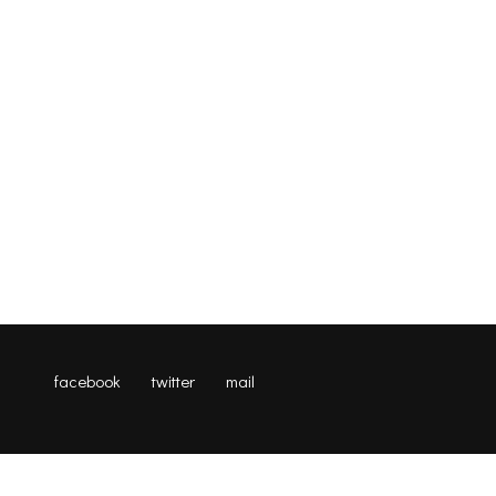
facebook
twitter
mail
Ernährungssicherung – Kampagne 2018 zur Unterstützung von
Kleinbauern im Senegal