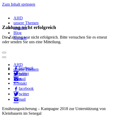
Zum Inhalt springen
AHD
unsere Themen
Zahlung nicht erfolgreich
spenden
Blog
Die Zahlung war nicht erfolgreich. Bitte versuchen Sie es erneut
Kontakt
oder senden Sie uns eine Mitteilung.
Navigationsmenü
Navigationsmenü
AHD
facebook
unsere Themen
twitter
spenden
Blog
mail
Kontakt
facebook
twitter
mail
Ernährungssicherung – Kampagne 2018 zur Unterstützung von
Kleinbauern im Senegal