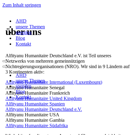
Zum Inhalt springen
AHD
unsere Themen
über
uns
spenden
Blog
Kontakt
Alfityanu Humanitaire Deutschland e.V. ist Teil unseres
Netzwerks von mehreren gemeinnützigen
Navigationsmenü
Nichtregierungsorganisationen (NRO). Wir sind in 9 Ländern auf
Navigationsmenü
3 Kontinenten aktiv:
AHD
unsere Themen
Alfityanu Humanitaire International (Luxembourg)
spenden
Alfityanu Humanitaire Senegal
Blog
Alfityanu Humanitaire Frankreich
Kontakt
Alfityanu Humanitaire United Kingdom
Alfityanu Humanitaire Spanien
Alfityanu Humanitaire Deutschland e.V.
Alfityanu Humanitaire USA
Alfityanu Humanitaire Gambia
Alfityanu Humanitaire Südafrika