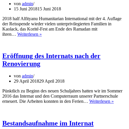
von
von
admin
Kleinbauern
15 Juni 2018
15 Juni 2018
im
Senegal
2018 half Alfityanu Humanitarian International mit der 4. Auflage
der Reisspende wieder vielen unterprivilegierten Familien in
Kaolack, das Korité-Fest am Ende des Ramadan mit
Korité
ihren…
Weiterlesen »
2018
–
Reisspende
Eröffnung des Internats nach der
Renovierung
von
admin
29 April 2018
29 April 2018
Pünktlich zu Beginn des neuen Schuljahres hatten wir im Sommer
2016 das Internat und den Computerraum unserer Partnerschule
Eröffnu
erneuert. Die Arbeiten konnten in den Ferien…
Weiterlesen »
des
Internats
nach
der
Bestandsaufnahme im Internat
Renovie