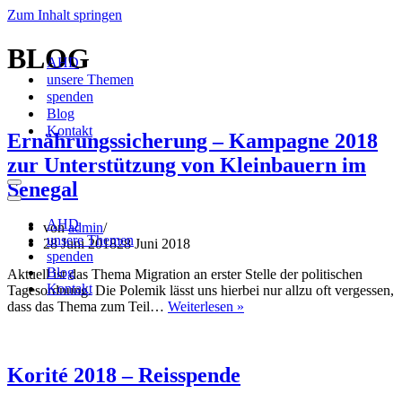
Zum Inhalt springen
BLOG
AHD
unsere Themen
spenden
Blog
Kontakt
Ernährungssicherung – Kampagne 2018
zur Unterstützung von Kleinbauern im
Senegal
Navigationsmenü
Navigationsmenü
AHD
von
admin
unsere Themen
28 Juni 2018
28 Juni 2018
spenden
Blog
Aktuell ist das Thema Migration an erster Stelle der politischen
Kontakt
Tagesordnung. Die Polemik lässt uns hierbei nur allzu oft vergessen,
Ernährungssicherung
dass das Thema zum Teil…
Weiterlesen »
–
Kampagne
2018
zur
Korité 2018 – Reisspende
Unterstützung