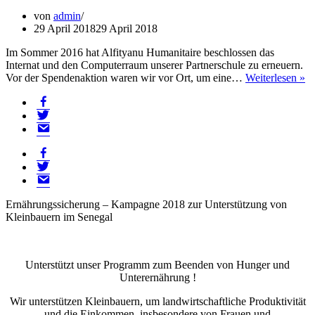
von
admin
29 April 2018
29 April 2018
Im Sommer 2016 hat Alfityanu Humanitaire beschlossen das
Internat und den Computerraum unserer Partnerschule zu erneuern.
Be
Vor der Spendenaktion waren wir vor Ort, um eine…
Weiterlesen »
i
facebook
In
twitter
mail
facebook
twitter
mail
Ernährungssicherung – Kampagne 2018 zur Unterstützung von
Kleinbauern im Senegal
Unterstützt unser Programm zum Beenden von Hunger und
Unterernährung !
Wir unterstützen Kleinbauern, um landwirtschaftliche Produktivität
und die Einkommen, insbesondere von Frauen und